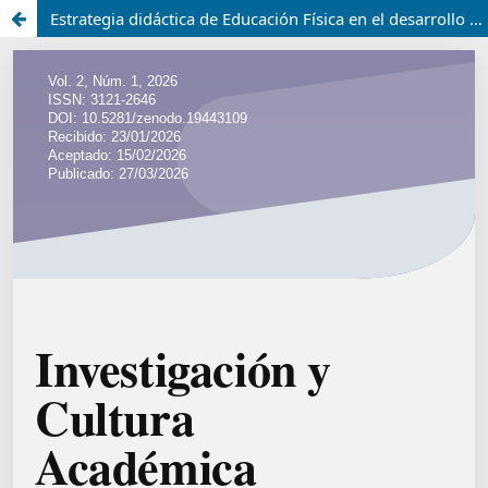
Estrategia didáctica de Educación Física en el desarrollo de la corporeidad en niños de 5 a 6 años