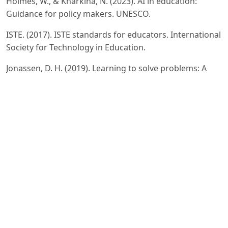
Holmes, W., & Kharkina, N. (2023). AI in education:
Guidance for policy makers. UNESCO.
ISTE. (2017). ISTE standards for educators. International
Society for Technology in Education.
Jonassen, D. H. (2019). Learning to solve problems: A
handbook for designing problem-solving learning
environments (2nd ed.). Routledge.
Kampylis, P., Punie, Y., & Devine, J. (2015). Promoting
effective digital-age learning: A European framework
for digitally-competent educational organisations.
European Commission.
Kirschner, P. A., & De Bruyckere, P. (2017). The myths of
the digital native and the multitasker. Teaching and
Teacher Education, 67, 135–142.
Koehler, M. J., & Mishra, P. (2009). What is technological