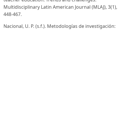
Multidisciplinary Latin American Journal (MLAJ), 3(1),
448-467.
Nacional, U. P. (s.f.). Metodologías de investigación:
Técnicas de la entrevista.
http://redacciontextoscientificos.weebly.com/teacutecnic
de-la-entrevista.html
Olaya, E. V. A., Reinoso, G. N. S., Escobar, G. D. R. Y., &
Delgado, J. C. V. (2025). Teleenfermería en
enfermedades crónicas: innovación tecnológica,
brechas estructurales y acción global. Revista Social
Fronteriza, 5(3).
Padilla, B. A. M., & Amores, N. V. R. (2025). Influencia de
las habilidades blandas en el desempeño académico de
los estudiantes de educación superior. Investigación y
Cultura Académica, 1(1).